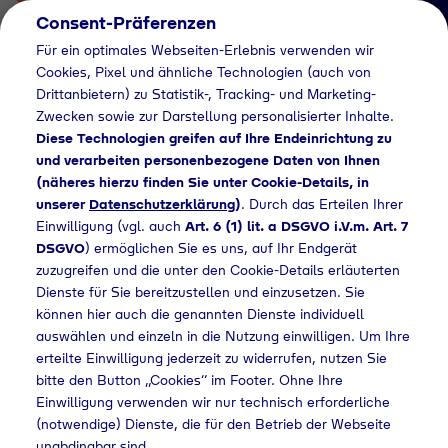
Consent-Präferenzen
Für ein optimales Webseiten-Erlebnis verwenden wir
Cookies, Pixel und ähnliche Technologien (auch von
Drittanbietern) zu Statistik-, Tracking- und Marketing-
Zwecken sowie zur Darstellung personalisierter Inhalte.
Diese Technologien greifen auf Ihre Endeinrichtung zu
und verarbeiten personenbezogene Daten von Ihnen
(näheres hierzu finden Sie unter Cookie-Details, in
Händlersuche
unserer
Datenschutzerklärung
)
. Durch das Erteilen Ihrer
Flaschengas bei Volk
Einwilligung (vgl. auch
Art. 6 (1) lit. a DSGVO i.V.m. Art. 7
DSGVO
) ermöglichen Sie es uns, auf Ihr Endgerät
Besitz GmbH & Co.
zuzugreifen und die unter den Cookie-Details erläuterten
Dienste für Sie bereitzustellen und einzusetzen. Sie
KG kaufen
können hier auch die genannten Dienste individuell
auswählen und einzeln in die Nutzung einwilligen. Um Ihre
erteilte Einwilligung jederzeit zu widerrufen, nutzen Sie
bitte den Button „Cookies“ im Footer. Ohne Ihre
ndlersuche
Flaschengas bei Volk Besitz GmbH & Co. KG kaufen
Einwilligung verwenden wir nur technisch erforderliche
(notwendige) Dienste, die für den Betrieb der Webseite
unabdingbar sind.