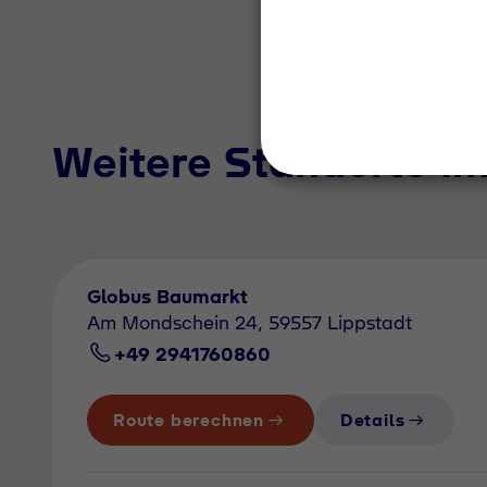
Weitere Standorte i
Globus Baumarkt
Am Mondschein 24, 59557 Lippstadt
+49 2941760860
Route berechnen
Details