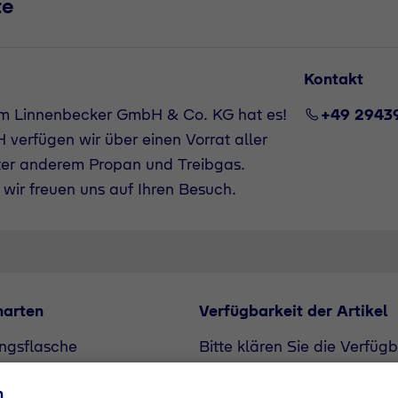
te
Kontakt
lm Linnenbecker GmbH & Co. KG hat es!
+49 2943
verfügen wir über einen Vorrat aller
ter anderem Propan und Treibgas.
wir freuen uns auf Ihren Besuch.
narten
Verfügbarkeit der Artikel
ngsflasche
Bitte klären Sie die Verfüg
unserem Vertriebspartner. A
n
Bedarf angefragt werden.