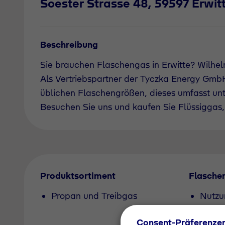
Soester Strasse 48, 59597 Erwit
Beschreibung
Sie brauchen Flaschengas in Erwitte? Wilhe
Als Vertriebspartner der Tyczka Energy GmbH 
üblichen Flaschengrößen, dieses umfasst un
Besuchen Sie uns und kaufen Sie Flüssiggas, 
Produktsortiment
Flasche
Propan und Treibgas
Nutzu
Consent-Präferenze