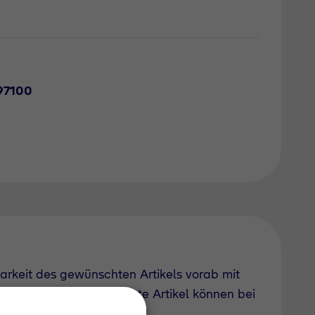
97100
barkeit des gewünschten Artikels vorab mit
uch derzeit nicht geführte Artikel können bei