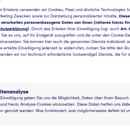
n-Erlebnis verwenden wir Cookies, Pixel und ähnliche Technologien (a
+49 294397100
arketing-Zwecken sowie zur Darstellung personalisierter Inhalte.
Diese
d verarbeiten personenbezogene Daten von Ihnen (näheres hierzu fin
hutzerklärung
)
. Durch das Erteilen Ihrer Einwilligung (vgl. auch
Art. 
 Sie es uns, auf Ihr Endgerät zuzugreifen und die unter den Cookie-De
 einzusetzen. Sie können hier auch die genannten Dienste individuell a
e erteilte Einwilligung jederzeit zu widerrufen, nutzen Sie bitte den B
wenden wir nur technisch erforderliche (notwendige) Dienste, die für 
itenanalyse
r Einwilligung geben Sie uns die Möglichkeit, Daten über Ihren Besuch
und hierzu Analyse-Cookies einzusetzen. Diese Daten helfen uns dabei
tzung
n genutzt werden: Was funktioniert, was möglicherweise defekt ist u