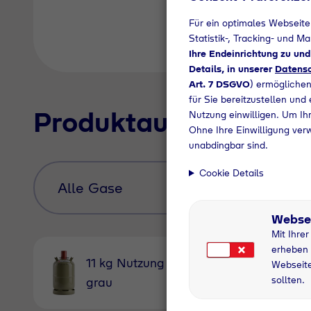
Für ein optimales Webseite
Statistik-, Tracking- und M
Ihre Endeinrichtung zu un
Details, in unserer
Datensc
Art. 7 DSGVO
) ermöglichen
für Sie bereitzustellen und
Produktauswahl
Nutzung einwilligen. Um Ihr
Ohne Ihre Einwilligung ver
unabdingbar sind.
Cookie Details
Webse
Mit Ihre
erheben 
11 kg Nutzung
5 kg Nu
Webseite
sollten.
grau
grau