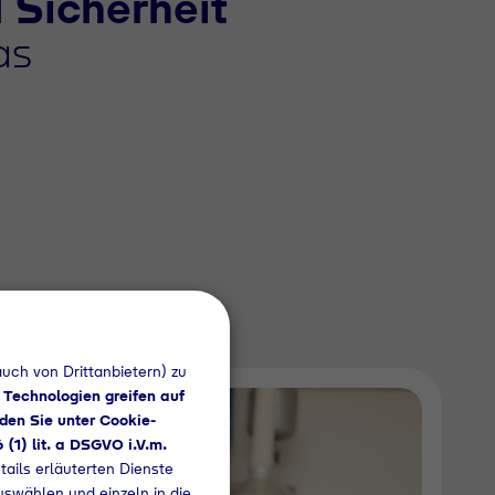
 Sicherheit
as
uch von Drittanbietern) zu
 Technologien greifen auf
den Sie unter Cookie-
6 (1) lit. a DSGVO i.V.m.
tails erläuterten Dienste
uswählen und einzeln in die