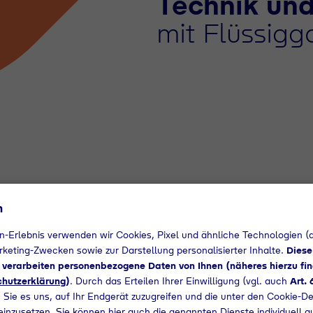
Technik und
mit Flüssigg
n
n-Erlebnis verwenden wir Cookies, Pixel und ähnliche Technologien (a
arketing-Zwecken sowie zur Darstellung personalisierter Inhalte.
Diese
d verarbeiten personenbezogene Daten von Ihnen (näheres hierzu fin
hutzerklärung
)
. Durch das Erteilen Ihrer Einwilligung (vgl. auch
Art. 
 Sie es uns, auf Ihr Endgerät zuzugreifen und die unter den Cookie-De
 einzusetzen. Sie können hier auch die genannten Dienste individuell a