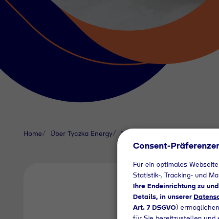
Home
Über Tyczka Energy
Technik und Sicherheit
Consent-Präferenze
Für ein optimales Webseite
Statistik-, Tracking- und M
Ihre Endeinrichtung zu un
Details, in unserer
Datensc
Art. 7 DSGVO
) ermöglichen
für Sie bereitzustellen und