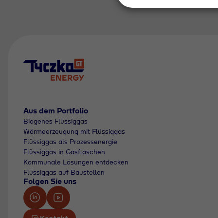
Aus dem Portfolio
Biogenes Flüssiggas
Wärmeerzeugung mit Flüssiggas
Flüssiggas als Prozessenergie
Flüssiggas in Gasflaschen
Kommunale Lösungen entdecken
Flüssiggas auf Baustellen
Folgen Sie uns