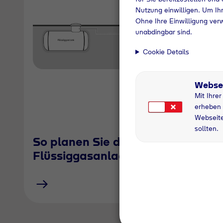
Nutzung einwilligen. Um Ihr
Ohne Ihre Einwilligung ver
unabdingbar sind.
Cookie Details
Webse
Mit Ihre
erheben 
Webseite
sollten.
So planen Sie die
Flüssiggasanlage für Ihr Haus