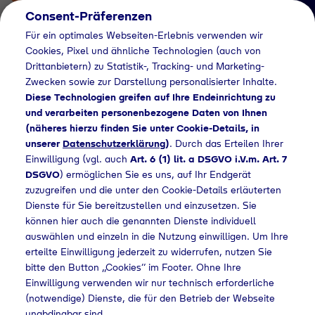
Consent-Präferenzen
Für ein optimales Webseiten-Erlebnis verwenden wir
Cookies, Pixel und ähnliche Technologien (auch von
Drittanbietern) zu Statistik-, Tracking- und Marketing-
Zwecken sowie zur Darstellung personalisierter Inhalte.
Diese Technologien greifen auf Ihre Endeinrichtung zu
und verarbeiten personenbezogene Daten von Ihnen
(näheres hierzu finden Sie unter Cookie-Details, in
Händlersuche
unserer
Datenschutzerklärung
)
. Durch das Erteilen Ihrer
Flaschengas bei
Einwilligung (vgl. auch
Art. 6 (1) lit. a DSGVO i.V.m. Art. 7
DSGVO
) ermöglichen Sie es uns, auf Ihr Endgerät
BATISELF S. A.
zuzugreifen und die unter den Cookie-Details erläuterten
Dienste für Sie bereitzustellen und einzusetzen. Sie
kaufen
können hier auch die genannten Dienste individuell
auswählen und einzeln in die Nutzung einwilligen. Um Ihre
erteilte Einwilligung jederzeit zu widerrufen, nutzen Sie
bitte den Button „Cookies“ im Footer. Ohne Ihre
Home
Händlersuche
Flaschengas bei BATISELF S. A. kaufen
Einwilligung verwenden wir nur technisch erforderliche
(notwendige) Dienste, die für den Betrieb der Webseite
unabdingbar sind.