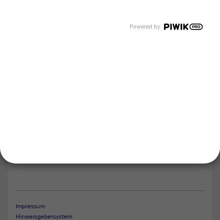
Karriere
Events und Termine
Unsere Bereiche
Powered by
Tyczka Group
Tyczka Hydrogen
Tyczka Air Gases
Tyczka Trading
Folgen Sie uns
Kontakt
Notdienst
Vertrag widerrufen
Impressum
Hinweisgebersystem