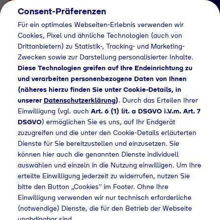
Consent-Präferenzen
Für ein optimales Webseiten-Erlebnis verwenden wir
Cookies, Pixel und ähnliche Technologien (auch von
Drittanbietern) zu Statistik-, Tracking- und Marketing-
Zwecken sowie zur Darstellung personalisierter Inhalte.
Diese Technologien greifen auf Ihre Endeinrichtung zu
und verarbeiten personenbezogene Daten von Ihnen
(näheres hierzu finden Sie unter Cookie-Details, in
Händlersuche
unserer
Datenschutzerklärung
)
. Durch das Erteilen Ihrer
Flaschengas bei
Einwilligung (vgl. auch
Art. 6 (1) lit. a DSGVO i.V.m. Art. 7
DSGVO
) ermöglichen Sie es uns, auf Ihr Endgerät
Bauzentrum Kölsch
zuzugreifen und die unter den Cookie-Details erläuterten
Dienste für Sie bereitzustellen und einzusetzen. Sie
kaufen
können hier auch die genannten Dienste individuell
auswählen und einzeln in die Nutzung einwilligen. Um Ihre
erteilte Einwilligung jederzeit zu widerrufen, nutzen Sie
bitte den Button „Cookies“ im Footer. Ohne Ihre
me
Händlersuche
Flaschengas bei Bauzentrum Kölsch kaufen
Einwilligung verwenden wir nur technisch erforderliche
(notwendige) Dienste, die für den Betrieb der Webseite
unabdingbar sind.