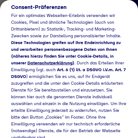
Consent-Präferenzen
Für ein optimales Webseiten-Erlebnis verwenden wir
Cookies, Pixel und ähnliche Technologien (auch von
Drittanbietern) zu Statistik-, Tracking- und Marketing-
Zwecken sowie zur Darstellung personalisierter Inhalte.
Diese Technologien greifen auf Ihre Endeinrichtung zu
und verarbeiten personenbezogene Daten von Ihnen
(näheres hierzu finden Sie unter Cookie-Details, in
Händlersuche
unserer
Datenschutzerklärung
)
. Durch das Erteilen Ihrer
Flaschengas bei
Einwilligung (vgl. auch
Art. 6 (1) lit. a DSGVO i.V.m. Art. 7
DSGVO
) ermöglichen Sie es uns, auf Ihr Endgerät
REWE Dennis Weirich
zuzugreifen und die unter den Cookie-Details erläuterten
Dienste für Sie bereitzustellen und einzusetzen. Sie
OHG kaufen
können hier auch die genannten Dienste individuell
auswählen und einzeln in die Nutzung einwilligen. Um Ihre
erteilte Einwilligung jederzeit zu widerrufen, nutzen Sie
bitte den Button „Cookies“ im Footer. Ohne Ihre
ndlersuche
Flaschengas bei REWE Dennis Weirich OHG kaufen
Einwilligung verwenden wir nur technisch erforderliche
(notwendige) Dienste, die für den Betrieb der Webseite
unabdingbar sind.