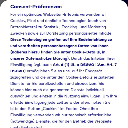
Consent-Präferenzen
Für ein optimales Webseiten-Erlebnis verwenden wir
Cookies, Pixel und ähnliche Technologien (auch von
Drittanbietern) zu Statistik-, Tracking- und Marketing-
Zwecken sowie zur Darstellung personalisierter Inhalte.
Diese Technologien greifen auf Ihre Endeinrichtung zu
und verarbeiten personenbezogene Daten von Ihnen
(näheres hierzu finden Sie unter Cookie-Details, in
Händlersuche
unserer
Datenschutzerklärung
)
. Durch das Erteilen Ihrer
Flaschengas bei
Einwilligung (vgl. auch
Art. 6 (1) lit. a DSGVO i.V.m. Art. 7
DSGVO
) ermöglichen Sie es uns, auf Ihr Endgerät
Landbau Eilenburg
zuzugreifen und die unter den Cookie-Details erläuterten
Dienste für Sie bereitzustellen und einzusetzen. Sie
AG kaufen
können hier auch die genannten Dienste individuell
auswählen und einzeln in die Nutzung einwilligen. Um Ihre
erteilte Einwilligung jederzeit zu widerrufen, nutzen Sie
bitte den Button „Cookies“ im Footer. Ohne Ihre
e
Händlersuche
Flaschengas bei Landbau Eilenburg AG kaufen
Einwilligung verwenden wir nur technisch erforderliche
(notwendige) Dienste, die für den Betrieb der Webseite
unabdingbar sind.