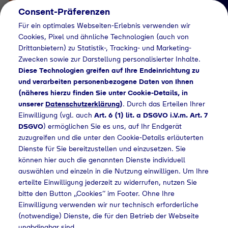
Consent-Präferenzen
Für ein optimales Webseiten-Erlebnis verwenden wir
Cookies, Pixel und ähnliche Technologien (auch von
Drittanbietern) zu Statistik-, Tracking- und Marketing-
Zwecken sowie zur Darstellung personalisierter Inhalte.
Diese Technologien greifen auf Ihre Endeinrichtung zu
und verarbeiten personenbezogene Daten von Ihnen
(näheres hierzu finden Sie unter Cookie-Details, in
Händlersuche
unserer
Datenschutzerklärung
)
. Durch das Erteilen Ihrer
Flaschengas bei
Einwilligung (vgl. auch
Art. 6 (1) lit. a DSGVO i.V.m. Art. 7
DSGVO
) ermöglichen Sie es uns, auf Ihr Endgerät
Toom Baumarkt
zuzugreifen und die unter den Cookie-Details erläuterten
Dienste für Sie bereitzustellen und einzusetzen. Sie
GmbH kaufen
können hier auch die genannten Dienste individuell
auswählen und einzeln in die Nutzung einwilligen. Um Ihre
erteilte Einwilligung jederzeit zu widerrufen, nutzen Sie
bitte den Button „Cookies“ im Footer. Ohne Ihre
Händlersuche
Flaschengas bei Toom Baumarkt GmbH kaufen
Einwilligung verwenden wir nur technisch erforderliche
(notwendige) Dienste, die für den Betrieb der Webseite
unabdingbar sind.