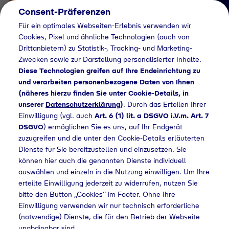
Consent-Präferenzen
Für ein optimales Webseiten-Erlebnis verwenden wir
Cookies, Pixel und ähnliche Technologien (auch von
Drittanbietern) zu Statistik-, Tracking- und Marketing-
Zwecken sowie zur Darstellung personalisierter Inhalte.
Diese Technologien greifen auf Ihre Endeinrichtung zu
und verarbeiten personenbezogene Daten von Ihnen
(näheres hierzu finden Sie unter Cookie-Details, in
Händlersuche
unserer
Datenschutzerklärung
)
. Durch das Erteilen Ihrer
Flaschengas bei Luca
Einwilligung (vgl. auch
Art. 6 (1) lit. a DSGVO i.V.m. Art. 7
DSGVO
) ermöglichen Sie es uns, auf Ihr Endgerät
Michael Funk kaufen
zuzugreifen und die unter den Cookie-Details erläuterten
Dienste für Sie bereitzustellen und einzusetzen. Sie
können hier auch die genannten Dienste individuell
auswählen und einzeln in die Nutzung einwilligen. Um Ihre
me
Händlersuche
Flaschengas bei Luca Michael Funk kaufen
erteilte Einwilligung jederzeit zu widerrufen, nutzen Sie
bitte den Button „Cookies“ im Footer. Ohne Ihre
Einwilligung verwenden wir nur technisch erforderliche
(notwendige) Dienste, die für den Betrieb der Webseite
unabdingbar sind.