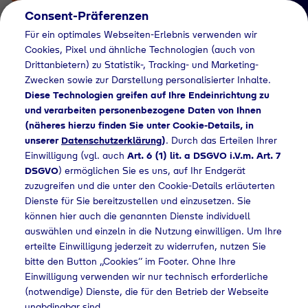
Consent-Präferenzen
Für ein optimales Webseiten-Erlebnis verwenden wir
Cookies, Pixel und ähnliche Technologien (auch von
Drittanbietern) zu Statistik-, Tracking- und Marketing-
Zwecken sowie zur Darstellung personalisierter Inhalte.
Diese Technologien greifen auf Ihre Endeinrichtung zu
und verarbeiten personenbezogene Daten von Ihnen
(näheres hierzu finden Sie unter Cookie-Details, in
Händlersuche
unserer
Datenschutzerklärung
)
. Durch das Erteilen Ihrer
Flaschengas bei
Einwilligung (vgl. auch
Art. 6 (1) lit. a DSGVO i.V.m. Art. 7
DSGVO
) ermöglichen Sie es uns, auf Ihr Endgerät
Melle Gallhöfer Dach
zuzugreifen und die unter den Cookie-Details erläuterten
Dienste für Sie bereitzustellen und einzusetzen. Sie
GmbH kaufen
können hier auch die genannten Dienste individuell
auswählen und einzeln in die Nutzung einwilligen. Um Ihre
erteilte Einwilligung jederzeit zu widerrufen, nutzen Sie
bitte den Button „Cookies“ im Footer. Ohne Ihre
dlersuche
Flaschengas bei Melle Gallhöfer Dach GmbH kaufen
Einwilligung verwenden wir nur technisch erforderliche
(notwendige) Dienste, die für den Betrieb der Webseite
unabdingbar sind.