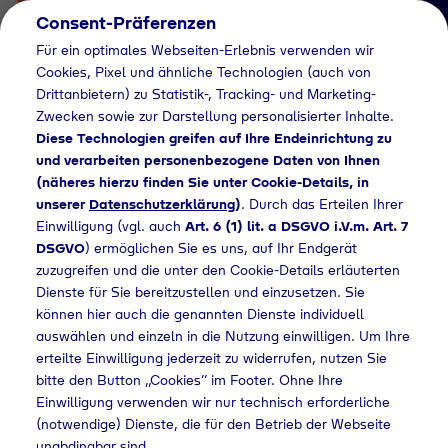
Consent-Präferenzen
Für ein optimales Webseiten-Erlebnis verwenden wir
Cookies, Pixel und ähnliche Technologien (auch von
Drittanbietern) zu Statistik-, Tracking- und Marketing-
Zwecken sowie zur Darstellung personalisierter Inhalte.
Diese Technologien greifen auf Ihre Endeinrichtung zu
und verarbeiten personenbezogene Daten von Ihnen
(näheres hierzu finden Sie unter Cookie-Details, in
Händlersuche
unserer
Datenschutzerklärung
)
. Durch das Erteilen Ihrer
Flaschengas bei
Einwilligung (vgl. auch
Art. 6 (1) lit. a DSGVO i.V.m. Art. 7
DSGVO
) ermöglichen Sie es uns, auf Ihr Endgerät
Sonderpreis
zuzugreifen und die unter den Cookie-Details erläuterten
Dienste für Sie bereitzustellen und einzusetzen. Sie
Baumarkt Edewecht
können hier auch die genannten Dienste individuell
kaufen
auswählen und einzeln in die Nutzung einwilligen. Um Ihre
erteilte Einwilligung jederzeit zu widerrufen, nutzen Sie
bitte den Button „Cookies“ im Footer. Ohne Ihre
Einwilligung verwenden wir nur technisch erforderliche
(notwendige) Dienste, die für den Betrieb der Webseite
suche
Flaschengas bei Sonderpreis Baumarkt Edewecht kaufen
unabdingbar sind.