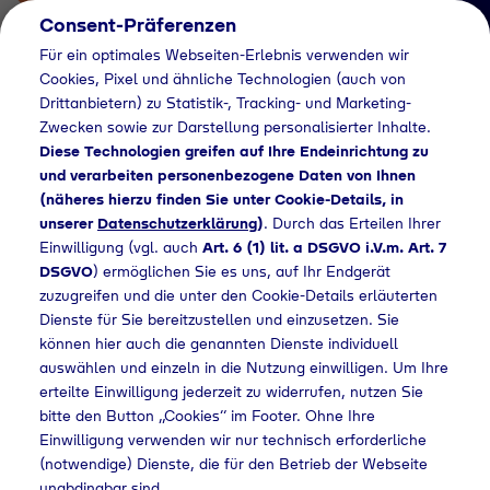
Consent-Präferenzen
Für ein optimales Webseiten-Erlebnis verwenden wir
Cookies, Pixel und ähnliche Technologien (auch von
Drittanbietern) zu Statistik-, Tracking- und Marketing-
Zwecken sowie zur Darstellung personalisierter Inhalte.
Diese Technologien greifen auf Ihre Endeinrichtung zu
und verarbeiten personenbezogene Daten von Ihnen
(näheres hierzu finden Sie unter Cookie-Details, in
Händlersuche
unserer
Datenschutzerklärung
)
. Durch das Erteilen Ihrer
Flaschengas bei
Einwilligung (vgl. auch
Art. 6 (1) lit. a DSGVO i.V.m. Art. 7
DSGVO
) ermöglichen Sie es uns, auf Ihr Endgerät
Metabau Reinsdorf
zuzugreifen und die unter den Cookie-Details erläuterten
Dienste für Sie bereitzustellen und einzusetzen. Sie
kaufen
können hier auch die genannten Dienste individuell
auswählen und einzeln in die Nutzung einwilligen. Um Ihre
erteilte Einwilligung jederzeit zu widerrufen, nutzen Sie
bitte den Button „Cookies“ im Footer. Ohne Ihre
ome
Händlersuche
Flaschengas bei Metabau Reinsdorf kaufen
Einwilligung verwenden wir nur technisch erforderliche
(notwendige) Dienste, die für den Betrieb der Webseite
unabdingbar sind.