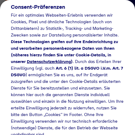
Consent-Präferenzen
Für ein optimales Webseiten-Erlebnis verwenden wir
Cookies, Pixel und ähnliche Technologien (auch von
Drittanbietern) zu Statistik-, Tracking- und Marketing-
Zwecken sowie zur Darstellung personalisierter Inhalte.
Diese Technologien greifen auf Ihre Endeinrichtung zu
und verarbeiten personenbezogene Daten von Ihnen
(näheres hierzu finden Sie unter Cookie-Details, in
Händlersuche
unserer
Datenschutzerklärung
)
. Durch das Erteilen Ihrer
Flaschengas bei
Einwilligung (vgl. auch
Art. 6 (1) lit. a DSGVO i.V.m. Art. 7
DSGVO
) ermöglichen Sie es uns, auf Ihr Endgerät
Werkzeugprofi GmbH
zuzugreifen und die unter den Cookie-Details erläuterten
Dienste für Sie bereitzustellen und einzusetzen. Sie
kaufen
können hier auch die genannten Dienste individuell
auswählen und einzeln in die Nutzung einwilligen. Um Ihre
erteilte Einwilligung jederzeit zu widerrufen, nutzen Sie
bitte den Button „Cookies“ im Footer. Ohne Ihre
e
Händlersuche
Flaschengas bei Werkzeugprofi GmbH kaufen
Einwilligung verwenden wir nur technisch erforderliche
(notwendige) Dienste, die für den Betrieb der Webseite
unabdingbar sind.