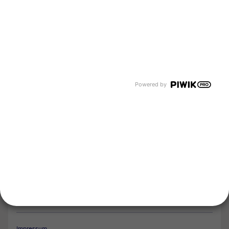
Newsroom
Karriere
Events und Termine
Unsere Bereiche
Tyczka Group
Tyczka Hydrogen
Tyczka Air Gases
Tyczka Trading
Powered by
Folgen Sie uns
Kontakt
Notdienst
Vertrag widerrufen
Impressum