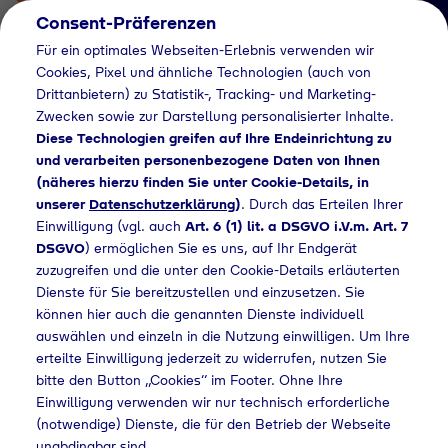
Consent-Präferenzen
Für ein optimales Webseiten-Erlebnis verwenden wir
Cookies, Pixel und ähnliche Technologien (auch von
Drittanbietern) zu Statistik-, Tracking- und Marketing-
Zwecken sowie zur Darstellung personalisierter Inhalte.
Diese Technologien greifen auf Ihre Endeinrichtung zu
und verarbeiten personenbezogene Daten von Ihnen
(näheres hierzu finden Sie unter Cookie-Details, in
Händlersuche
unserer
Datenschutzerklärung
)
. Durch das Erteilen Ihrer
Flaschengas bei
Einwilligung (vgl. auch
Art. 6 (1) lit. a DSGVO i.V.m. Art. 7
DSGVO
) ermöglichen Sie es uns, auf Ihr Endgerät
Metro SB -
zuzugreifen und die unter den Cookie-Details erläuterten
Dienste für Sie bereitzustellen und einzusetzen. Sie
Großmärkte GmbH &
können hier auch die genannten Dienste individuell
Co KG kaufen
auswählen und einzeln in die Nutzung einwilligen. Um Ihre
erteilte Einwilligung jederzeit zu widerrufen, nutzen Sie
bitte den Button „Cookies“ im Footer. Ohne Ihre
Einwilligung verwenden wir nur technisch erforderliche
(notwendige) Dienste, die für den Betrieb der Webseite
Flaschengas bei Metro SB - Großmärkte GmbH & Co KG kaufen
unabdingbar sind.