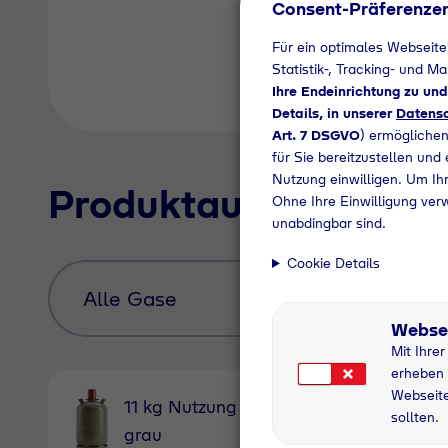
Consent-Präferenze
Für ein optimales Webseite
Statistik-, Tracking- und M
Ihre Endeinrichtung zu un
Details, in unserer
Datensc
Art. 7 DSGVO
) ermöglichen
für Sie bereitzustellen und
Nutzung einwilligen. Um Ihr
Produktauswahl
Ohne Ihre Einwilligung ver
unabdingbar sind.
Cookie Details
Webse
Mit Ihre
erheben 
Webseite
11 kg Nutzung
5 kg Nu
sollten.
grau
grau