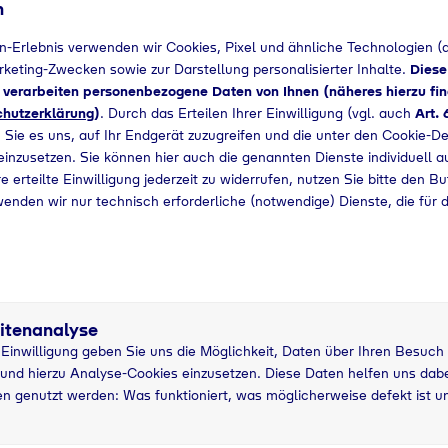
n
Bedarf angefragt werden.
n-Erlebnis verwenden wir Cookies, Pixel und ähnliche Technologien (a
arketing-Zwecken sowie zur Darstellung personalisierter Inhalte.
Diese
+49 2065892138
d verarbeiten personenbezogene Daten von Ihnen (näheres hierzu fin
hutzerklärung
)
. Durch das Erteilen Ihrer Einwilligung (vgl. auch
Art. 
 Sie es uns, auf Ihr Endgerät zuzugreifen und die unter den Cookie-De
 einzusetzen. Sie können hier auch die genannten Dienste individuell a
e erteilte Einwilligung jederzeit zu widerrufen, nutzen Sie bitte den B
wenden wir nur technisch erforderliche (notwendige) Dienste, die für 
itenanalyse
r Einwilligung geben Sie uns die Möglichkeit, Daten über Ihren Besuch
und hierzu Analyse-Cookies einzusetzen. Diese Daten helfen uns dabei
n genutzt werden: Was funktioniert, was möglicherweise defekt ist u
tzung