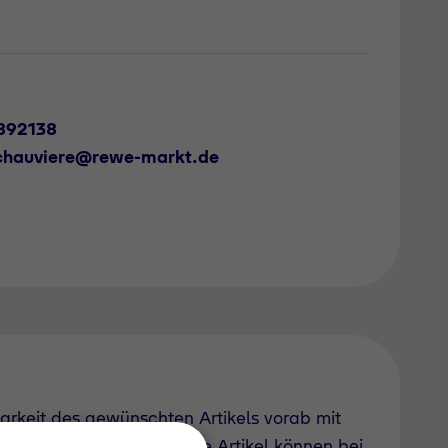
892138
.chauviere@rewe-markt.de
barkeit des gewünschten Artikels vorab mit
uch derzeit nicht geführte Artikel können bei