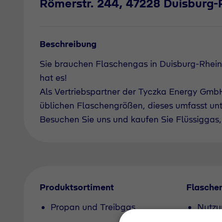
Römerstr. 244, 47228 Duisburg
Beschreibung
Sie brauchen Flaschengas in Duisburg-Rhei
hat es!
Als Vertriebspartner der Tyczka Energy GmbH 
üblichen Flaschengrößen, dieses umfasst un
Besuchen Sie uns und kaufen Sie Flüssiggas, 
Produktsortiment
Flasche
Propan und Treibgas
Nutzu