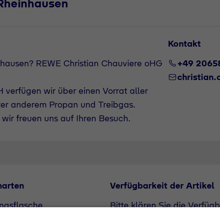
-Rheinhausen
Kontakt
nhausen? REWE Christian Chauviere oHG
+49 2065
christian
verfügen wir über einen Vorrat aller
ter anderem Propan und Treibgas.
wir freuen uns auf Ihren Besuch.
narten
Verfügbarkeit der Artikel
ngsflasche
Bitte klären Sie die Verfüg
unserem Vertriebspartner. A