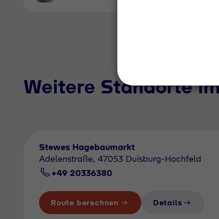
Weitere Standorte i
Stewes Hagebaumarkt
Adelenstraße, 47053 Duisburg-Hochfeld
+49 20336380
Route berechnen
Details