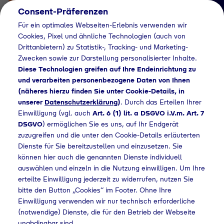
Consent-Präferenzen
Für ein optimales Webseiten-Erlebnis verwenden wir
Cookies, Pixel und ähnliche Technologien (auch von
Drittanbietern) zu Statistik-, Tracking- und Marketing-
Zwecken sowie zur Darstellung personalisierter Inhalte.
Diese Technologien greifen auf Ihre Endeinrichtung zu
und verarbeiten personenbezogene Daten von Ihnen
(näheres hierzu finden Sie unter Cookie-Details, in
Händlersuche
unserer
Datenschutzerklärung
)
. Durch das Erteilen Ihrer
Flaschengas bei
Einwilligung (vgl. auch
Art. 6 (1) lit. a DSGVO i.V.m. Art. 7
DSGVO
) ermöglichen Sie es uns, auf Ihr Endgerät
Stewes
zuzugreifen und die unter den Cookie-Details erläuterten
Dienste für Sie bereitzustellen und einzusetzen. Sie
Hagebaumarkt
können hier auch die genannten Dienste individuell
kaufen
auswählen und einzeln in die Nutzung einwilligen. Um Ihre
erteilte Einwilligung jederzeit zu widerrufen, nutzen Sie
bitte den Button „Cookies“ im Footer. Ohne Ihre
Einwilligung verwenden wir nur technisch erforderliche
(notwendige) Dienste, die für den Betrieb der Webseite
e
Händlersuche
Flaschengas bei Stewes Hagebaumarkt kaufen
unabdingbar sind.