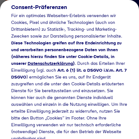
Consent-Präferenzen
Für ein optimales Webseiten-Erlebnis verwenden wir
Cookies, Pixel und ähnliche Technologien (auch von
Drittanbietern) zu Statistik-, Tracking- und Marketing-
Zwecken sowie zur Darstellung personalisierter Inhalte.
Diese Technologien greifen auf Ihre Endeinrichtung zu
und verarbeiten personenbezogene Daten von Ihnen
(näheres hierzu finden Sie unter Cookie-Details, in
Händlersuche
unserer
Datenschutzerklärung
)
. Durch das Erteilen Ihrer
Flaschengas bei TIS
Einwilligung (vgl. auch
Art. 6 (1) lit. a DSGVO i.V.m. Art. 7
DSGVO
) ermöglichen Sie es uns, auf Ihr Endgerät
Transport-
zuzugreifen und die unter den Cookie-Details erläuterten
Dienste für Sie bereitzustellen und einzusetzen. Sie
Installation-Service
können hier auch die genannten Dienste individuell
GmbH kaufen
auswählen und einzeln in die Nutzung einwilligen. Um Ihre
erteilte Einwilligung jederzeit zu widerrufen, nutzen Sie
bitte den Button „Cookies“ im Footer. Ohne Ihre
Einwilligung verwenden wir nur technisch erforderliche
(notwendige) Dienste, die für den Betrieb der Webseite
Flaschengas bei TIS Transport-Installation-Service GmbH kaufen
unabdingbar sind.