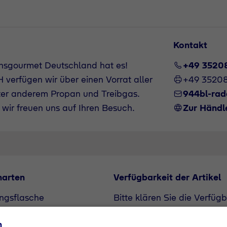
Kontakt
nsgourmet Deutschland hat es!
+49 3520
verfügen wir über einen Vorrat aller
+49 3520
ter anderem Propan und Treibgas.
944bl-rad
wir freuen uns auf Ihren Besuch.
Zur Händl
narten
Verfügbarkeit der Artikel
ngsflasche
Bitte klären Sie die Verfüg
flasche
unserem Vertriebspartner. A
n
Bedarf angefragt werden.