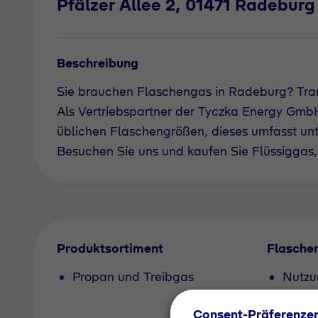
Pfälzer Allee 2, 01471 Radeburg
Beschreibung
Sie brauchen Flaschengas in Radeburg? Tra
Als Vertriebspartner der Tyczka Energy GmbH 
üblichen Flaschengrößen, dieses umfasst un
Besuchen Sie uns und kaufen Sie Flüssiggas, 
Produktsortiment
Flasche
Propan und Treibgas
Nutzu
Pfand
Consent-Präferenze