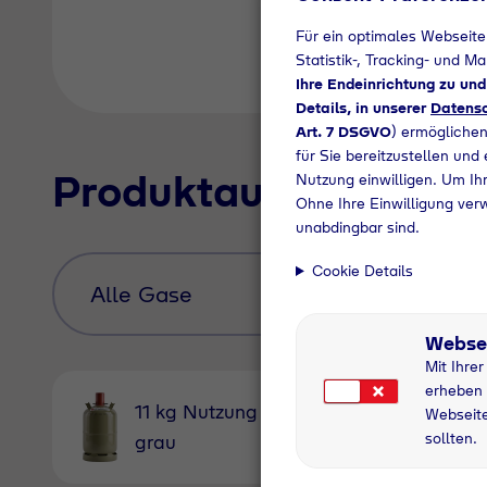
Für ein optimales Webseite
Statistik-, Tracking- und M
Ihre Endeinrichtung zu un
Details, in unserer
Datensc
Art. 7 DSGVO
) ermöglichen
für Sie bereitzustellen und
Produktauswahl
Nutzung einwilligen. Um Ihr
Ohne Ihre Einwilligung ver
unabdingbar sind.
Cookie Details
Webse
Mit Ihre
erheben 
11 kg Nutzung
11 kg
Webseite
sollten.
grau
Pfandfl