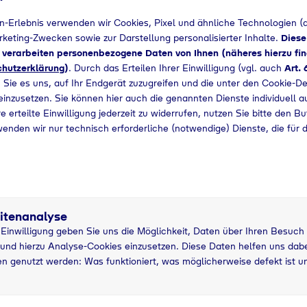
n-Erlebnis verwenden wir Cookies, Pixel und ähnliche Technologien (a
+49 35208870
arketing-Zwecken sowie zur Darstellung personalisierter Inhalte.
Diese
d verarbeiten personenbezogene Daten von Ihnen (näheres hierzu fin
hutzerklärung
)
. Durch das Erteilen Ihrer Einwilligung (vgl. auch
Art. 
 Sie es uns, auf Ihr Endgerät zuzugreifen und die unter den Cookie-De
 einzusetzen. Sie können hier auch die genannten Dienste individuell a
e erteilte Einwilligung jederzeit zu widerrufen, nutzen Sie bitte den B
wenden wir nur technisch erforderliche (notwendige) Dienste, die für 
itenanalyse
r Einwilligung geben Sie uns die Möglichkeit, Daten über Ihren Besuch
und hierzu Analyse-Cookies einzusetzen. Diese Daten helfen uns dabei
5 kg Nutzung
5
n genutzt werden: Was funktioniert, was möglicherweise defekt ist u
asche
grau
P