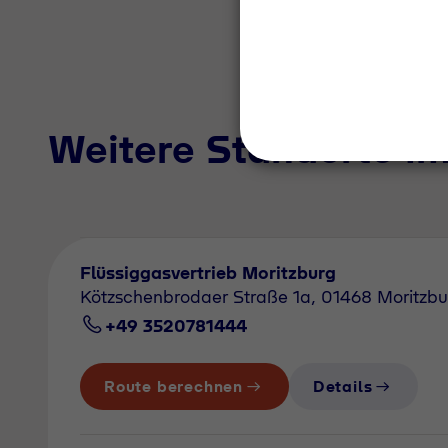
Weitere Standorte i
Flüssiggasvertrieb Moritzburg
Kötzschenbrodaer Straße 1a, 01468 Moritzbu
+49 3520781444
Route berechnen
Details