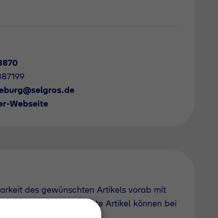
8870
887199
eburg@selgros.de
er-Webseite
barkeit des gewünschten Artikels vorab mit
uch derzeit nicht geführte Artikel können bei