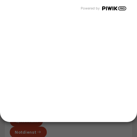
Wärmeerzeugung mit Flüssiggas
Powered by
Flüssiggas als Prozessenergie
Flüssiggas in Gasflaschen
Kommunale Lösungen entdecken
Flüssiggas auf Baustellen
Unternehmen
Über uns
Newsroom
Karriere
Events und Termine
Unsere Bereiche
Tyczka Group
Tyczka Hydrogen
Tyczka Air Gases
Tyczka Trading
Folgen Sie uns
Kontakt
Notdienst