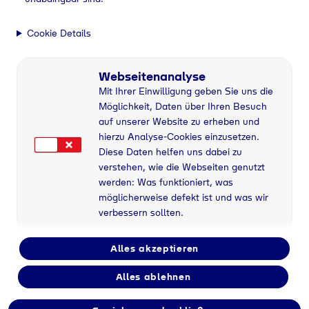
Infos zu Flüssiggas
Flüssiggas ist
Cookie Details
vielseitig
Webseitenanalyse
Hier finden Sie
Mit Ihrer Einwilligung geben Sie uns die
weiterführende Infos zu
Möglichkeit, Daten über Ihren Besuch
auf unserer Website zu erheben und
Flüssiggas
hierzu Analyse-Cookies einzusetzen.
Diese Daten helfen uns dabei zu
verstehen, wie die Webseiten genutzt
werden: Was funktioniert, was
Home
Über Tyczka Energy
Infos zu Flüssiggas
möglicherweise defekt ist und was wir
verbessern sollten.
Alles akzeptieren
Alles ablehnen