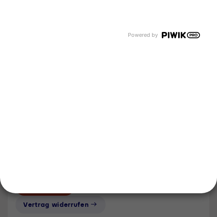
Flüssiggas in Gasflaschen
Kommunale Lösungen entdecken
Flüssiggas auf Baustellen
Unternehmen
Powered by
Über uns
Newsroom
Karriere
Events und Termine
Unsere Bereiche
Tyczka Group
Tyczka Hydrogen
Tyczka Air Gases
Tyczka Trading
Folgen Sie uns
Kontakt
Notdienst
Vertrag widerrufen