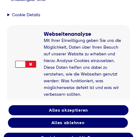
Flüssiggas im Tank
Flüssiggas im Tank
Cookie Details
Heizen ohne
Webseitenanalyse
Gasnetzanschluss
Mit Ihrer Einwilligung geben Sie uns die
Möglichkeit, Daten über Ihren Besuch
auf unserer Website zu erheben und
hierzu Analyse-Cookies einzusetzen.
athaushalt
Auf Flüssiggas-Heizung umsteigen
Flüssiggas im Tank
Diese Daten helfen uns dabei zu
verstehen, wie die Webseiten genutzt
werden: Was funktioniert, was
Heizen ohne
möglicherweise defekt ist und was wir
verbessern sollten.
Gasnetzanschluss
Alles akzeptieren
Alles ablehnen